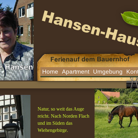
Home
Apartment
Umgebung
Kont
Natur, so weit das Auge
reicht. Nach Norden Flach
und im Süden das
Wiehengebirge.