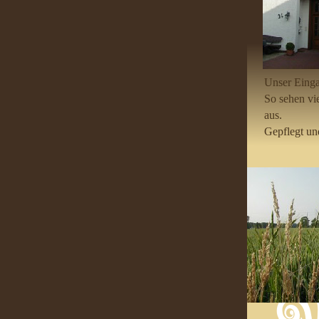
Unser Eing
So sehen vi
aus.
Gepflegt un